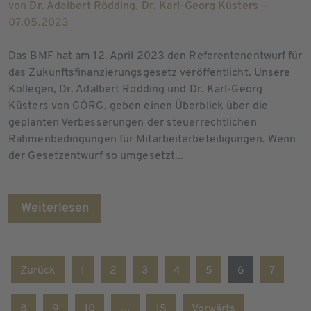
von
Dr. Adalbert Rödding
,
Dr. Karl-Georg Küsters
—
07.05.2023
Das BMF hat am 12. April 2023 den Referentenentwurf für
das Zukunftsfinanzierungsgesetz veröffentlicht. Unsere
Kollegen, Dr. Adalbert Rödding und Dr. Karl-Georg
Küsters von GÖRG, geben einen Überblick über die
geplanten Verbesserungen der steuerrechtlichen
Rahmenbedingungen für Mitarbeiterbeteiligungen. Wenn
der Gesetzentwurf so umgesetzt...
Weiterlesen
Zurück
1
2
3
4
5
6
7
8
9
10
…
15
Vorwärts