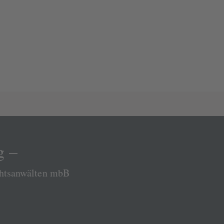
g –
chtsanwälten mbB