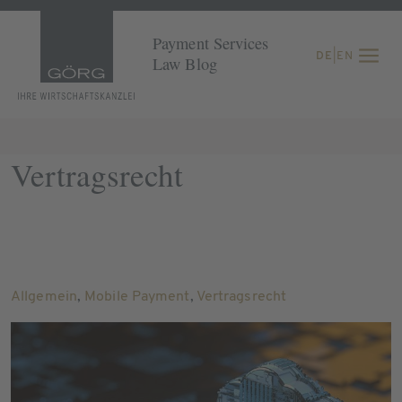
Payment Services
DE
|
EN
Law Blog
Vertragsrecht
Allgemein
,
Mobile Payment
,
Vertragsrecht