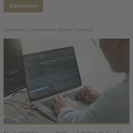
Weiterlesen
Allgemein
,
Kreditkarten
,
Mobile Payment