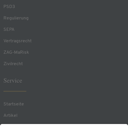
PSD3
Regulierung
SEPA
Vertragsrecht
ZAG-MaRisk
Zivilrecht
Service
Startseite
Artikel
Team Contacts