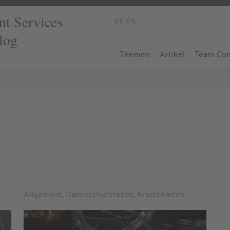
t Services
DE
|
EN
log
Themen
Artikel
Team Con
Allgemein
,
Datenschutzrecht
,
Kreditkarten