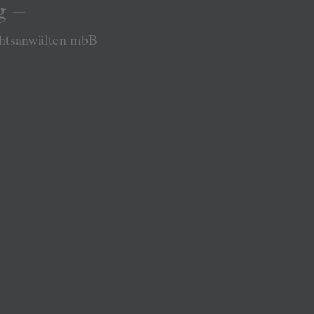
g –
chtsanwälten mbB