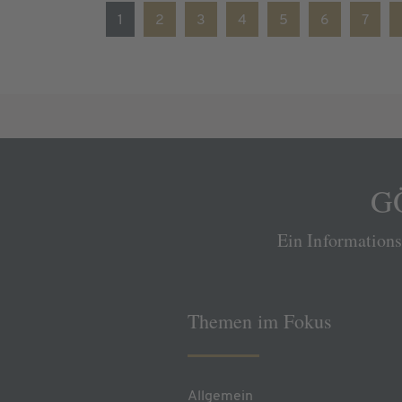
1
2
3
4
5
6
7
GÖ
Ein Information
Themen im Fokus
Allgemein