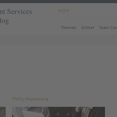
t Services
DE
|
EN
log
Themen
Artikel
Team Con
PSD3
,
Regulierung