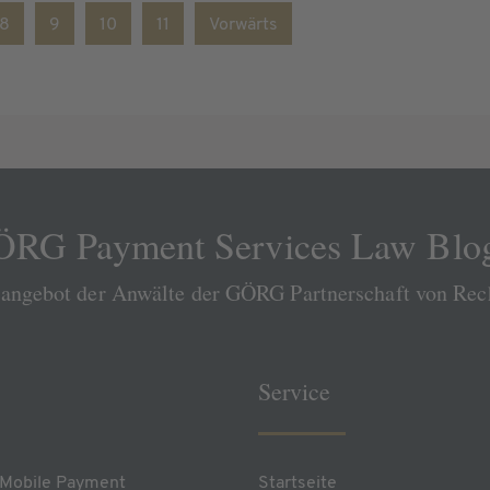
8
9
10
11
Vorwärts
RG Payment Services Law Blo
sangebot der Anwälte der GÖRG Partnerschaft von Re
Service
Mobile Payment
Startseite