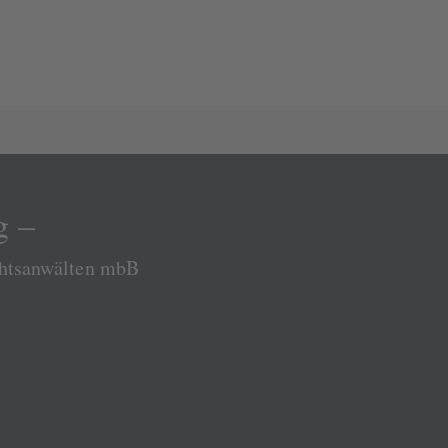
g –
chtsanwälten mbB