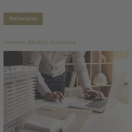
Weiterlesen
Allgemein
,
BRUBEG
,
Outsourcing