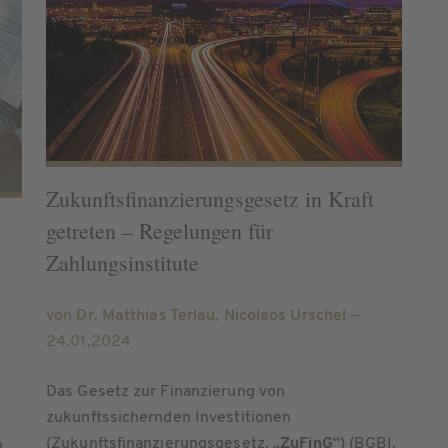
Zukunftsfinanzierungsgesetz in Kraft
getreten – Regelungen für
Zahlungsinstitute
von
Dr. Matthias Terlau
,
Nicolaos Urschel
—
24.01.2024
Das Gesetz zur Finanzierung von
zukunftssichernden Investitionen
e
(Zukunftsfinanzierungsgesetz, „
ZuFinG
“) (BGBl.