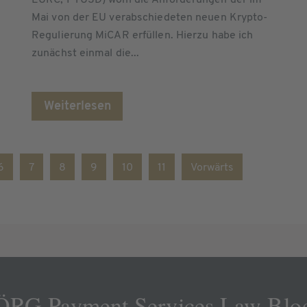
EURC, PYUSD) wohl die Anforderungen der im
Mai von der EU verabschiedeten neuen Krypto-
Regulierung MiCAR erfüllen. Hierzu habe ich
zunächst einmal die...
Weiterlesen
6
7
8
9
10
11
Vorwärts
RG Payment Services Law Blo