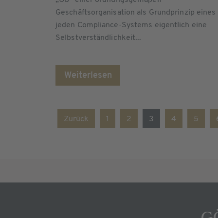
„Ob“ einer ordnungsgemäßen
Geschäftsorganisation als Grundprinzip eines
jeden Compliance-Systems eigentlich eine
Selbstverständlichkeit...
Weiterlesen
Zurück
1
2
3
4
5
GÖ