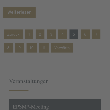
Weiterlesen
Zurück
1
2
3
4
5
6
7
8
9
10
11
Vorwärts
Veranstaltungen
EPSM*-Meeting