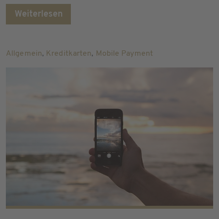
Weiterlesen
Allgemein
,
Kreditkarten
,
Mobile Payment