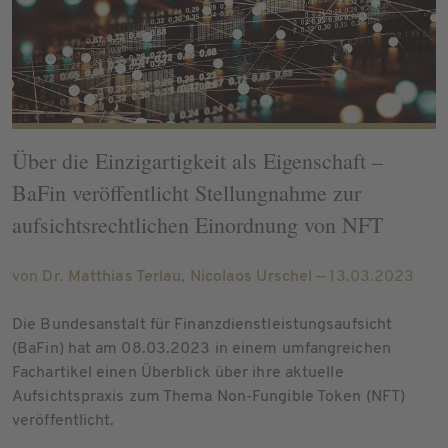
Über die Einzigartigkeit als Eigenschaft –
BaFin veröffentlicht Stellungnahme zur
aufsichtsrechtlichen Einordnung von NFT
von
Dr. Matthias Terlau
,
Nicolaos Urschel
— 13.03.2023
Die Bundesanstalt für Finanzdienstleistungsaufsicht
(BaFin) hat am 08.03.2023 in einem umfangreichen
Fachartikel einen Überblick über ihre aktuelle
Aufsichtspraxis zum Thema Non-Fungible Token (NFT)
veröffentlicht.