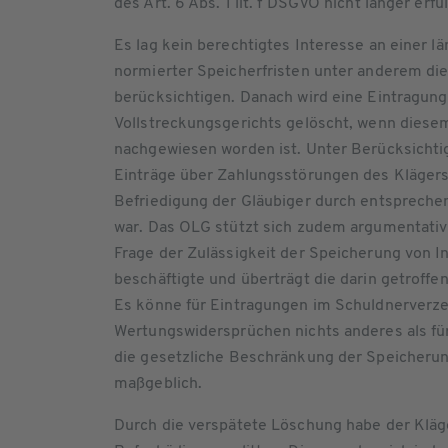
des Art. 6 Abs. 1 lit. f DSGVO nicht länger erfü
Es lag kein berechtigtes Interesse an einer l
normierter Speicherfristen unter anderem di
berücksichtigen. Danach wird eine Eintragun
Vollstreckungsgerichts gelöscht, wenn diesem
nachgewiesen worden ist. Unter Berücksichtig
Einträge über Zahlungsstörungen des Klägers
Befriedigung der Gläubiger durch entsprech
war. Das OLG stützt sich zudem argumentativ 
Frage der Zulässigkeit der Speicherung von In
beschäftigte und überträgt die darin getroff
Es könne für Eintragungen im Schuldnerverze
Wertungswidersprüchen nichts anderes als für
die gesetzliche Beschränkung der Speicherung
maßgeblich.
Durch die verspätete Löschung habe der Kläge