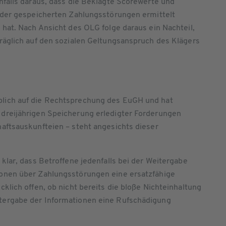
nfalls daraus, dass die Beklagte Scorewerte und
s der gespeicherten Zahlungsstörungen ermittelt
 hat. Nach Ansicht des OLG folge daraus ein Nachteil,
träglich auf den sozialen Geltungsanspruch des Klägers
blich auf die Rechtsprechung des EuGH und hat
 dreijährigen Speicherung erledigter Forderungen
haftsauskunfteien – steht angesichts dieser
 klar, dass Betroffene jedenfalls bei der Weitergabe
ionen über Zahlungsstörungen eine ersatzfähige
klich offen, ob nicht bereits die bloße Nichteinhaltung
tergabe der Informationen eine Rufschädigung