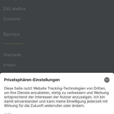
ZAG-MaRisk
Zivilrecht
Service
Startseite
Artikel
Team Contacts
RSS Feed
Kontakt