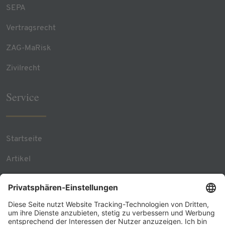
SEPA
Vertragsrecht
ZAG-MaRisk
Zivilrecht
Service
Startseite
Artikel
Team Contacts
RSS Feed
Kontakt