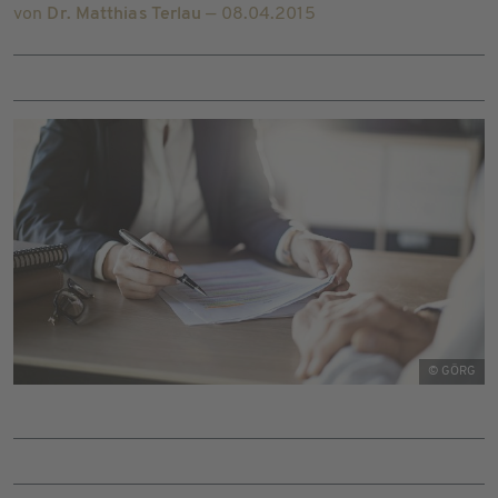
von
Dr. Matthias Terlau
— 08.04.2015
© GÖRG