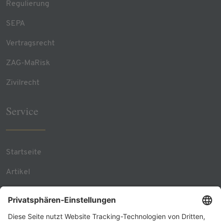
Regulierung
SEPA
Vertragsrecht
ZAG-MaRisk
Zivilrecht
Service
Startseite
Artikel
Team Contacts
RSS Feed