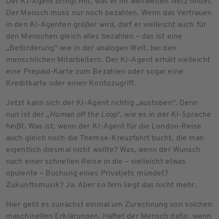
Der KI-Agent bringt mit, was er im weltweiten Netz findet.
Der Mensch muss nur noch bezahlen. Wenn das Vertrauen
in den KI-Agenten größer wird, darf er vielleicht auch für
den Menschen gleich alles bezahlen – das ist eine
„Beförderung“ wie in der analogen Welt, bei den
menschlichen Mitarbeitern. Der KI-Agent erhält vielleicht
eine Prepaid-Karte zum Bezahlen oder sogar eine
Kreditkarte oder einen Kontozugriff.
Jetzt kann sich der KI-Agent richtig „austoben“. Denn
nun ist der „
Human off the Loop
“, wie es in der KI-Sprache
heißt. Was ist, wenn der KI-Agent für die London-Reise
auch gleich noch die Themse-Kreuzfahrt bucht, die man
eigentlich diesmal nicht wollte? Was, wenn der Wunsch
nach einer schnellen Reise in die – vielleicht etwas
opulente – Buchung eines Privatjets mündet?
Zukunftsmusik? Ja. Aber so fern liegt das nicht mehr.
Hier geht es zunächst einmal um Zurechnung von solchen
maschinellen Erklärungen. Haftet der Mensch dafür, wenn