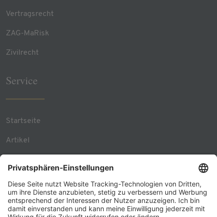
Vertragsrecht
ZAG-MaRisk
Zivilrecht
Service
Startseite
Artikel
Team Contacts
RSS Feed
Kontakt